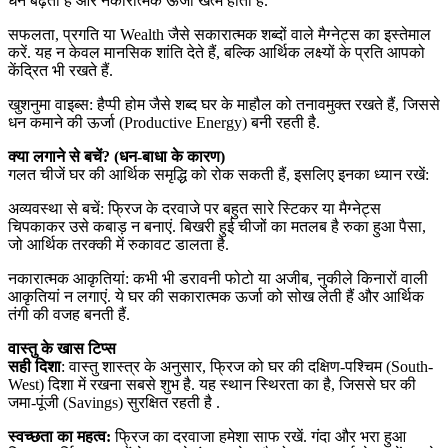
धन बढ़ता है और नकारात्मक ऊर्जा खत्म होती है.
सफलता, प्रगति या Wealth जैसे सकारात्मक शब्दों वाले मैग्नेट्स का इस्तेमाल
करें. यह न केवल मानसिक शांति देते हैं, बल्कि आर्थिक लक्ष्यों के प्रति आपको
केंद्रित भी रखते हैं.
खुशनुमा वाइब्स: हैप्पी होम जैसे शब्द घर के माहौल को तनावमुक्त रखते हैं, जिससे
धन कमाने की ऊर्जा (Productive Energy) बनी रहती है.
क्या लगाने से बचें? (धन-बाधा के कारण)
गलत चीजें घर की आर्थिक समृद्धि को रोक सकती हैं, इसलिए इनका ध्यान रखें:
अव्यवस्था से बचें: फ्रिज के दरवाजे पर बहुत सारे स्टिकर या मैग्नेट्स
चिपकाकर उसे कबाड़ न बनाएं. बिखरी हुई चीजों का मतलब है रुका हुआ पैसा,
जो आर्थिक तरक्की में रुकावट डालता है.
नकारात्मक आकृतियां: कभी भी डरावनी फोटो या अजीब, नुकीले किनारों वाली
आकृतियां न लगाएं. ये घर की सकारात्मक ऊर्जा को सोख लेती हैं और आर्थिक
तंगी की वजह बनती हैं.
वास्तु के खास टिप्स
सही दिशा
: वास्तु शास्त्र के अनुसार, फ्रिज को घर की दक्षिण-पश्चिम (South-
West) दिशा में रखना सबसे शुभ है. यह स्थान स्थिरता का है, जिससे घर की
जमा-पूंजी (Savings) सुरक्षित रहती है .
स्वच्छता का महत्व:
फ्रिज का दरवाजा हमेशा साफ रखें. गंदा और भरा हुआ