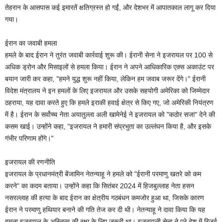
तेहरान के आसपास कई इमारतें क्षतिग्रस्त हो गईं, और देशभर में आपातकाल लागू कर दिया
गया।
ईरान का जवाबी हमला
हमले के बाद ईरान ने तुरंत जवाबी कार्रवाई शुरू की। ईरानी सेना ने इजरायल पर 100 से
अधिक ड्रोन और मिसाइलों से हमला किया। ईरान ने अपने आधिकारिक एक्स अकाउंट पर
बयान जारी कर कहा, "हमने युद्ध शुरू नहीं किया, लेकिन हम जवाब जरूर देंगे।" ईरानी
विदेश मंत्रालय ने इन हमलों के लिए इजरायल और उसके सहयोगी अमेरिका को जिम्मेदार
ठहराया, यह दावा करते हुए कि हमले इराकी हवाई क्षेत्र से किए गए, जो अमेरिकी नियंत्रण
में है। ईरान के सर्वोच्च नेता अयातुल्ला अली खामेनेई ने इजरायल को "कठोर सजा" देने की
कसम खाई। उन्होंने कहा, "इजरायल ने हमारी संप्रभुता का उल्लंघन किया है, और इसके
गंभीर परिणाम होंगे।"
इजरायल की रणनीति
इजरायल के प्रधानमंत्री बेंजामिन नेतन्याहू ने हमले को "ईरानी परमाणु खतरे को कम
करने" का कदम बताया। उन्होंने कहा कि सितंबर 2024 में हिजबुल्लाह नेता हसन
नसरल्लाह की हत्या के बाद ईरान का क्षेत्रीय गठबंधन कमजोर हुआ था, जिसके कारण
ईरान ने परमाणु हथियार बनाने की गति तेज कर दी थी। नेतन्याहू ने दावा किया कि यह
हमला इजरायल के अस्तित्व की रक्षा के लिए जरूरी था। इजरायली सेना ने पूरे देश में रिजर्व