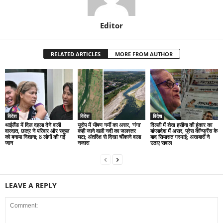
Editor
RELATED ARTICLES
MORE FROM AUTHOR
विदेश
विदेश
विदेश
थाईलैंड में दिल दहला देने वाली
यूरोप में भीषण गर्मी का असर, ‘गंगा’
दिल्ली में शेख हसीना की हुंकार का
वारदात, छात्र ने परिवार और स्कूल
कही जाने वाली नदी का जलस्तर
बांग्लादेश में असर, प्रेस कॉन्फ्रेंस के
को बनाया निशाना; 8 लोगों की गई
घटा; अंतरिक्ष से दिखा चौंकाने वाला
बाद सियासत गरमाई; अखबारों ने
जान
नजारा
उठाए सवाल
LEAVE A REPLY