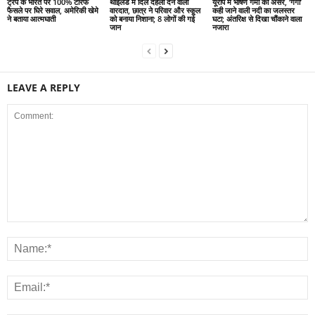
ट्रंप के भारत पर 100% टैरिफ
थाईलैंड में दिल दहला देने वाली
यूरोप में भीषण गर्मी का असर, ‘गंगा’
फैसले पर घिरे सवाल, अमेरिकी खेमे
वारदात, छात्र ने परिवार और स्कूल
कही जाने वाली नदी का जलस्तर
ने बताया आत्मघाती
को बनाया निशाना; 8 लोगों की गई
घटा; अंतरिक्ष से दिखा चौंकाने वाला
जान
नजारा
LEAVE A REPLY