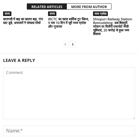
RELATED ARTICLES
MORE FROM AUTHOR
राज्य
राज्य
मध्य प्रदेश
वाराणसी में बाढ़ का खतरा बढ़ा, गंगा
IRCTC का खास धार्मिक टूर पैकेज,
Shivpuri Railway Station
घाट डूबे, अफसरों ने संभाला मोर्चा
9 रात 10 दिन में घूमें मध्य प्रदेश
Remodeling: अब शिवपुरी
और गुजरात
स्टेशन पर मिलेंगी एयरपोर्ट जैसी
सुविधाएं, 20 करोड़ से हुआ भव्य
विकास
LEAVE A REPLY