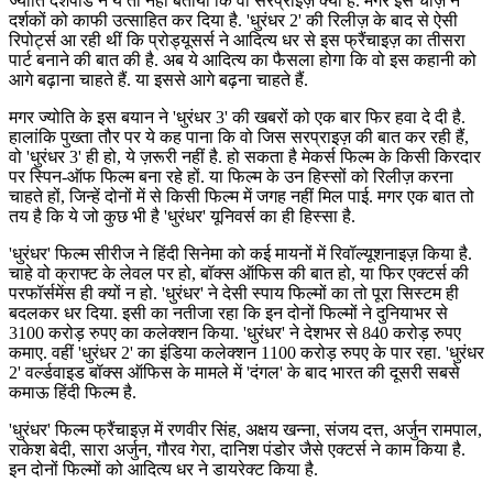
ज्योति देशपांडे ने ये तो नहीं बताया कि वो सरप्राइज़ क्या है. मगर इस चीज़ ने
दर्शकों को काफी उत्साहित कर दिया है. 'धुरंधर 2' की रिलीज़ के बाद से ऐसी
रिपोर्ट्स आ रही थीं कि प्रोड्यूसर्स ने आदित्य धर से इस फ्रैंचाइज़ का तीसरा
पार्ट बनाने की बात की है. अब ये आदित्य का फैसला होगा कि वो इस कहानी को
आगे बढ़ाना चाहते हैं. या इससे आगे बढ़ना चाहते हैं.
मगर ज्योति के इस बयान ने 'धुरंधर 3' की खबरों को एक बार फिर हवा दे दी है.
हालांकि पुख्ता तौर पर ये कह पाना कि वो जिस सरप्राइज़ की बात कर रही हैं,
वो 'धुरंधर 3' ही हो, ये ज़रूरी नहीं है. हो सकता है मेकर्स फिल्म के किसी किरदार
पर स्पिन-ऑफ फिल्म बना रहे हों. या फिल्म के उन हिस्सों को रिलीज़ करना
चाहते हों, जिन्हें दोनों में से किसी फिल्म में जगह नहीं मिल पाई. मगर एक बात तो
तय है कि ये जो कुछ भी है 'धुरंधर' यूनिवर्स का ही हिस्सा है.
'धुरंधर' फिल्म सीरीज ने हिंदी सिनेमा को कई मायनों में रिवॉल्यूशनाइज़ किया है.
चाहे वो क्राफ्ट के लेवल पर हो, बॉक्स ऑफिस की बात हो, या फिर एक्टर्स की
परफॉर्समेंस ही क्यों न हो. 'धुरंधर' ने देसी स्पाय फिल्मों का तो पूरा सिस्टम ही
बदलकर धर दिया. इसी का नतीजा रहा कि इन दोनों फिल्मों ने दुनियाभर से
3100 करोड़ रुपए का कलेक्शन किया. 'धुरंधर' ने देशभर से 840 करोड़ रुपए
कमाए. वहीं 'धुरंधर 2' का इंडिया कलेक्शन 1100 करोड़ रुपए के पार रहा. 'धुरंधर
2' वर्ल्डवाइड बॉक्स ऑफिस के मामले में 'दंगल' के बाद भारत की दूसरी सबसे
कमाऊ हिंदी फिल्म है.
'धुरंधर' फिल्म फ्रैंचाइज़ में रणवीर सिंह, अक्षय खन्ना, संजय दत्त, अर्जुन रामपाल,
राकेश बेदी, सारा अर्जुन, गौरव गेरा, दानिश पंडोर जैसे एक्टर्स ने काम किया है.
इन दोनों फिल्मों को आदित्य धर ने डायरेक्ट किया है.