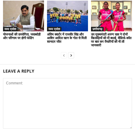
मध्य प्रदेश
मध्य प्रदेश
छत्तीसगढ़
योजनाओं की उपयोगिता, जवाबदेही
अंतिम क्वार्टर में राजवीर सिंह और
उप मुख्यमंत्री अरुण साव ने दोनों
और परिणाम पर होगी फंडिंग
आशिर आदिल खान के गोल से मिली
खिलाड़ियों को दी बधाई, वीडियो-कॉल
शानदार जीत
पर बात कर तैयारियों की भी ली
जानकारी
LEAVE A REPLY