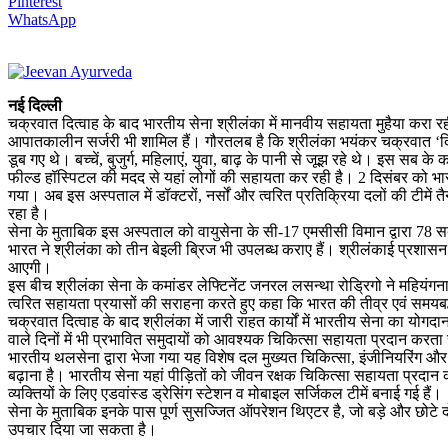
Pinterest
WhatsApp
नई दिल्ली
चक्रवात दित्वाह के बाद भारतीय सेना श्रीलंका में मानवीय सहायता मुहैया करा र
आपातकालीन सर्जरी भी शामिल हैं। गौरतलब है कि श्रीलंका भयंकर चक्रवात ‘दित्वा
डूब गए थे। बच्चें, बुजुर्ग, महिलाएं, युवा, बाढ़ के पानी से जूझ रहे थे। इस स
फील्ड हॉस्पिटल की मदद से यहां लोगों की सहायता कर रही है। 2 दिसंबर को भार
गया। अब इस अस्पताल में डॉक्टरों, नर्सों और त्वरित प्रतिक्रिया दलों की टीमे
रहा है।
सेना के मुताबिक इस अस्पताल को वायुसेना के सी-17 एमसीसी विमान द्वारा 78 सद
भारत ने श्रीलंका को तीन बेइली ब्रिज भी उपलब्ध कराए हैं। श्रीलंकाई प्रशासन के 
आएगी।
इस बीच श्रीलंका सेना के कमांडर लेफ्टिनेंट जनरल लसन्था रोड्रिगो ने महियंग
त्वरित सहायता प्रयासों की सराहना करते हुए कहा कि भारत की तीव्र एवं समयबद्
चक्रवात दित्वाह के बाद श्रीलंका में जारी राहत कार्यों में भारतीय सेना का य
वाले दिनों में भी प्रभावित समुदायों को आवश्यक चिकित्सा सहायता प्रदान करता 
भारतीय थलसेना द्वारा भेजा गया यह विशेष दल मुख्यत चिकित्सा, इंजीनियरिंग और सिग
बढ़ाना है। भारतीय सेना यहां पीड़ितों को जीवन रक्षक चिकित्सा सहायता प्रदान
व्यक्तियों के लिए एडवांस्ड ड्रेसिंग स्टेशन व मोबाइल सर्जिकल टीमें बनाई गई हैं।
सेना के मुताबिक इनके पास पूर्ण सुसज्जित ऑपरेशन थिएटर है, जो बड़े और छोटे द
उपचार दिया जा सकता है।