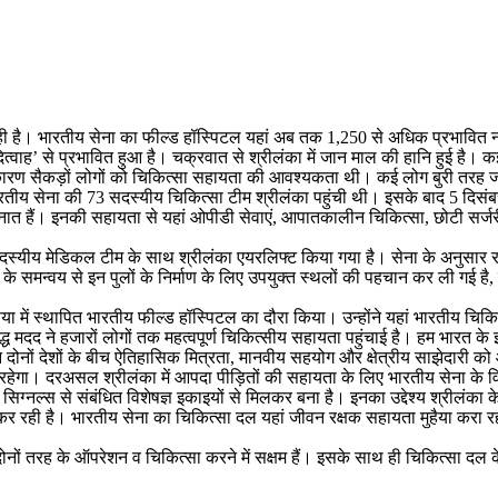
ही है। भारतीय सेना का फील्ड हॉस्पिटल यहां अब तक 1,250 से अधिक प्रभावित नागर
ह’ से प्रभावित हुआ है। चक्रवात से श्रीलंका में जान माल की हानि हुई है। कई स
ब के कारण सैकड़ों लोगों को चिकित्सा सहायता की आवश्यकता थी। कई लोग बुरी तरह जख
तीय सेना की 73 सदस्यीय चिकित्सा टीम श्रीलंका पहुंची थी। इसके बाद 5 दिसंबर 
ं तैनात हैं। इनकी सहायता से यहां ओपीडी सेवाएं, आपातकालीन चिकित्सा, छोटी सर्ज
स्यीय मेडिकल टीम के साथ श्रीलंका एयरलिफ्ट किया गया है। सेना के अनुसार राहत अ
समन्वय से इन पुलों के निर्माण के लिए उपयुक्त स्थलों की पहचान कर ली गई है, जिससे 
नाया में स्थापित भारतीय फील्ड हॉस्पिटल का दौरा किया। उन्होंने यहां भारतीय 
ध मदद ने हजारों लोगों तक महत्वपूर्ण चिकित्सीय सहायता पहुंचाई है। हम भारत क
ोगदान दोनों देशों के बीच ऐतिहासिक मित्रता, मानवीय सहयोग और क्षेत्रीय साझेदार
रहेगा। दरअसल श्रीलंका में आपदा पीड़ितों की सहायता के लिए भारतीय सेना के विश
्नल्स से संबंधित विशेषज्ञ इकाइयों से मिलकर बना है। इनका उद्देश्य श्रीलंका के आप
 कर रही है। भारतीय सेना का चिकित्सा दल यहां जीवन रक्षक सहायता मुहैया करा रहा
ोनों तरह के ऑपरेशन व चिकित्सा करने में सक्षम हैं। इसके साथ ही चिकित्सा दल क