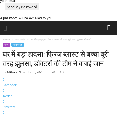
your email
A password will be e-mailed to you.
H
Home
मध्य प्रदेश
घर में बड़ा हादसा: फ्रिज ब्लास्ट से बच्चा बुरी तरह झुलसा, डॉक्टरों...
i
राज्य
मध्य प्रदेश
n
घर में बड़ा हादसा: फ्रिज ब्लास्ट से बच्चा बुरी
d
i
तरह झुलसा, डॉक्टरों की टीम ने बचाई जान
N
e
By
Editor
-
November 9, 2025
78
0
w
s
Facebook
P
o
Twitter
r
t
Pinterest
a
l