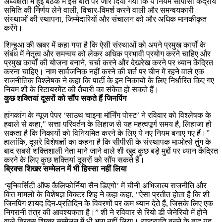
अध्यक्षता में हुई बैठक में इस बात पर जोर दिया गया कि ये नियम सीपीसी केंद्रीय
समिति की निर्णय लेने वाली, विचार-विमर्श करने वाली और समन्वयकारी
संस्थाओं की स्थापना, जिम्मेदारियों और संचालन को और अधिक मानकीकृत
करेंगे।
शिन्हुआ की खबर में कहा गया है कि ऐसी संस्थाओं को अपने प्रमुख कार्यों के
संबंध में नेतृत्व और समन्वय को लेकर अधिक प्रभावी प्रयोग करने चाहिए और
प्रमुख कार्यों की योजना बनाने, चर्चा करने और देखरेख करने पर ध्यान केंद्रित
करना चाहिए। नाम सार्वजनिक नहीं करने की शर्त पर चीन में रहने वाले एक
राजनीतिक विश्लेषक ने कहा कि पार्टी के इन निकायों के लिए निर्धारित किए गए
नियम शी के रिटायरमेंट की तैयारी का संकेत हो सकते हैं।
कुछ शक्तियां दूसरों को सौंप सकते हैं जिनपिंग
हांगकांग के न्यूज पेपर ‘साउथ चाइना मॉर्निंग पोस्ट’ ने रविवार को विश्लेषक के
हवाले से कहा," सत्ता परिवर्तन के लिहाज से यह महत्वपूर्ण समय है, लिहाजा हो
सकता है कि निकायों को विनियमित करने के लिए ये नए नियम बनाए गए हैं।”
हालांकि, दूसरे विशेषज्ञों का कहना है कि सीपीसी के संस्थापक माओत्से तुंग के
बाद सबसे शक्तिशाली नेता माने जाने वाले शी खुद कुछ बड़े मुद्दों पर ध्यान केंद्रित
करने के लिए कुछ शक्तियां दूसरों को सौंप सकते हैं।
ब्रिक्स शिखर सम्मेलन में भी हिस्सा नहीं लिया
‘यूनिवर्सिटी ऑफ कैलिफोर्निया सैन डिएगो’ में चीनी अभिजात्य राजनीति और
वित्त मामलों के विशेषज्ञ विक्टर शिह ने कहा कहा, "ऐसा प्रतीत होता है कि शी
जिनपिंग शायद दिन-प्रतिदिन के विवरणों पर कम ध्यान देते हैं, जिसके लिए एक
निगरानी तंत्र की आवश्यकता है।” शी ने रविवार से रियो डी जेनेरियो में होने
वाले ब्रिक्स शिखर सम्मेलन में भी भाग नहीं लिया। राष्ट्रपति बनने के बाद यह