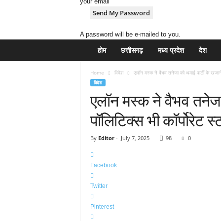
your email
A password will be e-mailed to you.
H
होम
छत्तीसगढ़
मध्य प्रदेश
देश
i
n
Home
विदेश
एलॉन मस्क ने वैभव तनेजा को थमाई पार्टी के खजाने
d
विदेश
i
एलॉन मस्क ने वैभव तनेजा
N
e
पॉलिटिक्स भी कॉर्पोरेट स्ट
w
s
P
By
Editor
-
July 7, 2025
98
0
o
r
Facebook
t
a
Twitter
l
Pinterest