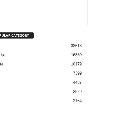
PULAR CATEGORY
33618
रदेश
16859
ढ़
10179
7399
4437
2829
2164