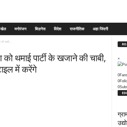
खेल
मनोरंजन
बिज़नेस
विदेश
राजनीतिक
अहा जिंदगी
 की चाबी,...
RO.
 को थमाई पार्टी के खजाने की चाबी,
×
ाइल में करेंगे
0
Fan
0
Foll
0
Subs
EDI
ग्रा
उद्य