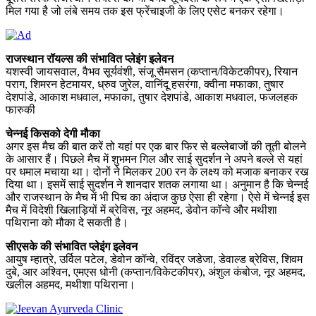
मिल गया है जो लंबे समय तक इस फ्रेंचाइजी के लिए एसेट बनकर रहेगा।
राजस्थान रॉयल्स की संभावित प्लेइंग इलेवन
यशस्वी जायसवाल, वैभव सूर्यवंशी, संजू सैमसन (कप्तान/विकेटकीपर), रियान
पराग, शिमरन हेटमायर, ध्रुव जुरेल, वानिंदू हसरंगा, क्वीना मफाका, तुषार
देशपांडे, आकाश मधवाल, मफाका, तुषार देशपांडे, आकाश मधवाल, फजलहक
फारुकी
चेन्नई किसको देगी मौका
अगर इस मैच की बात करें तो यहां पर एक बार फिर से बल्लेबाजों की तूती बोलने
के आसार हैं। पिछले मैच में शुभमन गिल और साई सुदर्शन ने अपने बल्ले से यहां
पर धमाल मचाया था। दोनों ने मिलकर 200 रन के लक्ष्य को मजाक बनाकर रख
दिया था। इसमें साई सुदर्शन ने शानदार शतक लगाया था। अनुमान है कि चेन्नई
और राजस्थान के मैच में भी पिच का अंदाज कुछ ऐसा ही रहेगा। ऐसे में चेन्नई इस
मैच में विदेशी खिलाड़ियों में ब्रेविस, नूर अहमद, डेवोन कॉन्वे और मथीशा
पथिराना को मौका दे सकती है।
सीएसके की संभावित प्लेइंग इलेवन
आयुष म्हात्रे, उर्विल पटेल, डेवोन कॉन्वे, रविंद्र जडेजा, डेवाल्ड ब्रेविस, शिवम
दुबे, आर अश्विन, एमएस धोनी (कप्तान/विकेटकीपर), अंशुल कंबोज, नूर अहमद,
खलील अहमद, मथीशा पथिराना।