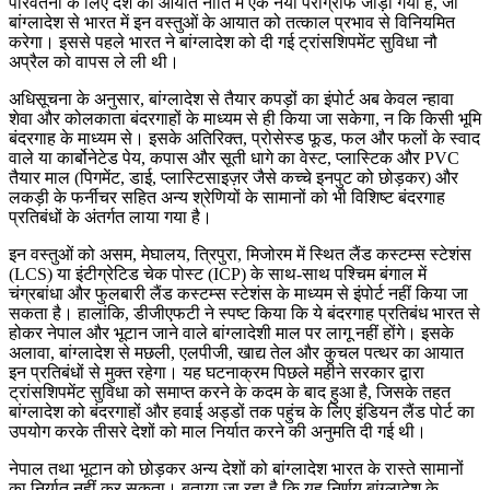
परिवर्तनों के लिए देश की आयात नीति में एक नया पैराग्राफ जोड़ा गया है, जो
बांग्लादेश से भारत में इन वस्तुओं के आयात को तत्काल प्रभाव से विनियमित
करेगा। इससे पहले भारत ने बांग्लादेश को दी गई ट्रांसशिपमेंट सुविधा नौ
अप्रैल को वापस ले ली थी।
अधिसूचना के अनुसार, बांग्लादेश से तैयार कपड़ों का इंपोर्ट अब केवल न्हावा
शेवा और कोलकाता बंदरगाहों के माध्यम से ही किया जा सकेगा, न कि किसी भूमि
बंदरगाह के माध्यम से। इसके अतिरिक्त, प्रोसेस्ड फूड, फल और फलों के स्वाद
वाले या कार्बोनेटेड पेय, कपास और सूती धागे का वेस्ट, प्लास्टिक और PVC
तैयार माल (पिगमेंट, डाई, प्लास्टिसाइज़र जैसे कच्चे इनपुट को छोड़कर) और
लकड़ी के फर्नीचर सहित अन्य श्रेणियों के सामानों को भी विशिष्ट बंदरगाह
प्रतिबंधों के अंतर्गत लाया गया है।
इन वस्तुओं को असम, मेघालय, त्रिपुरा, मिजोरम में स्थित लैंड कस्टम्स स्टेशंस
(LCS) या इंटीग्रेटिड चेक पोस्ट (ICP) के साथ-साथ पश्चिम बंगाल में
चंग्रबांधा और फुलबारी लैंड कस्टम्स स्टेशंस के माध्यम से इंपोर्ट नहीं किया जा
सकता है। हालांकि, डीजीएफटी ने स्पष्ट किया कि ये बंदरगाह प्रतिबंध भारत से
होकर नेपाल और भूटान जाने वाले बांग्लादेशी माल पर लागू नहीं होंगे। इसके
अलावा, बांग्लादेश से मछली, एलपीजी, खाद्य तेल और कुचल पत्थर का आयात
इन प्रतिबंधों से मुक्त रहेगा। यह घटनाक्रम पिछले महीने सरकार द्वारा
ट्रांसशिपमेंट सुविधा को समाप्त करने के कदम के बाद हुआ है, जिसके तहत
बांग्लादेश को बंदरगाहों और हवाई अड्डों तक पहुंच के लिए इंडियन लैंड पोर्ट का
उपयोग करके तीसरे देशों को माल निर्यात करने की अनुमति दी गई थी।
नेपाल तथा भूटान को छोड़कर अन्य देशों को बांग्लादेश भारत के रास्ते सामानों
का निर्यात नहीं कर सकता। बताया जा रहा है कि यह निर्णय बांग्लादेश के