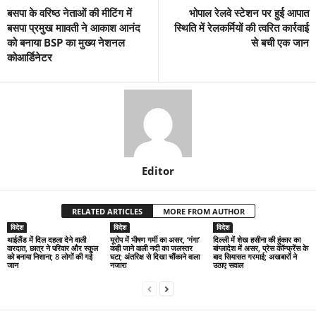
बसपा के वरिष्ठ नेताओं की मीटिंग में
भोपाल रेलवे स्टेशन पर हुई आपात
बसपा प्रमुख माावती ने आकाश आनंद
स्थिति में रेलकर्मियों की त्वरित कार्रवाई
को बनाया BSP का मुख्य नेशनल
से बची एक जान
कोआर्डिनेटर
Editor
RELATED ARTICLES
MORE FROM AUTHOR
विदेश
विदेश
विदेश
थाईलैंड में दिल दहला देने वाली
यूरोप में भीषण गर्मी का असर, ‘गंगा’
दिल्ली में शेख हसीना की हुंकार का
वारदात, छात्र ने परिवार और स्कूल
कही जाने वाली नदी का जलस्तर
बांग्लादेश में असर, प्रेस कॉन्फ्रेंस के
को बनाया निशाना; 8 लोगों की गई
घटा; अंतरिक्ष से दिखा चौंकाने वाला
बाद सियासत गरमाई; अखबारों ने
जान
नजारा
उठाए सवाल