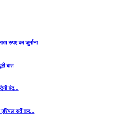
ख रुपए का जुर्माना
ूरी बात
गी बंद...
एरियल सर्वे कर...