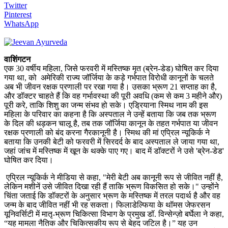
Twitter
Pinterest
WhatsApp
वाशिंगटन
एक 30 वर्षीय महिला, जिसे फरवरी में मस्तिष्क मृत (ब्रेन-डेड) घोषित कर दिया
गया था, को अमेरिकी राज्य जॉर्जिया के कड़े गर्भपात विरोधी कानूनों के चलते
अब भी जीवन रक्षक प्रणाली पर रखा गया है। उसका भ्रूण 21 सप्ताह का है,
और डॉक्टर चाहते हैं कि वह गर्भावस्था की पूरी अवधि (कम से कम 3 महीने और)
पूरी करे, ताकि शिशु का जन्म संभव हो सके। एड्रियाना स्मिथ नाम की इस
महिला के परिवार का कहना है कि अस्पताल ने उन्हें बताया कि जब तक भ्रूण
के दिल की धड़कन चालू है, तब तक जॉर्जिया कानून के तहत गर्भपात या जीवन
रक्षक प्रणाली को बंद करना गैरकानूनी है। स्मिथ की मां एप्रिल न्यूकिर्क ने
बताया कि उनकी बेटी को फरवरी में सिरदर्द के बाद अस्पताल ले जाया गया था,
जहां जांच में मस्तिष्क में खून के थक्के पाए गए। बाद में डॉक्टरों ने उसे 'ब्रेन-डेड'
घोषित कर दिया।
एप्रिल न्यूकिर्क ने मीडिया से कहा, "मेरी बेटी अब कानूनी रूप से जीवित नहीं है,
लेकिन मशीनें उसे जीवित दिखा रही हैं ताकि भ्रूण विकसित हो सके।" उन्होंने
चिंता जताई कि डॉक्टरों के अनुसार भ्रूण के मस्तिष्क में तरल पदार्थ है और वह
जन्म के बाद जीवित नहीं भी रह सकता। फिलाडेल्फिया के थॉमस जेफरसन
यूनिवर्सिटी में मातृ-भ्रूण चिकित्सा विभाग के प्रमुख डॉ. विन्सेन्ज़ो बर्घेला ने कहा,
“यह मामला नैतिक और चिकित्सकीय रूप से बेहद जटिल है।” यह उन