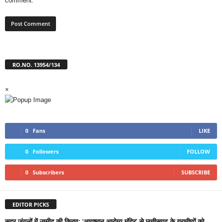
comment.
RO.NO. 13954/134
×
0
Fans
LIKE
0
Followers
FOLLOW
0
Subscribers
SUBSCRIBE
EDITOR PICKS
सुदूर जंगलों में उम्मीद की किरण: ‘आयुष्मान आरोग्य मंदिर’ से छत्तीसगढ़ के ग्रामीणों को...