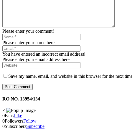
Please enter your comment!
Please enter your name here
You have entered an incorrect email address!
Please enter your email address here
Save my name, email, and website in this browser for the next tim
RO.NO. 13954/134
×
0
Fans
Like
0
Followers
Follow
0
Subscribers
Subscribe