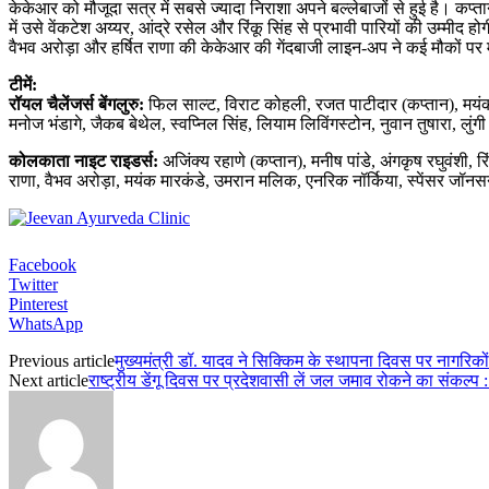
केकेआर को मौजूदा सत्र में सबसे ज्यादा निराशा अपने बल्लेबाजों से हुई है। कप
में उसे वेंकटेश अय्यर, आंद्रे रसेल और रिंकू सिंह से प्रभावी पारियों की उम्
वैभव अरोड़ा और हर्षित राणा की केकेआर की गेंदबाजी लाइन-अप ने कई मौकों पर 
टीमें:
रॉयल चैलेंजर्स बेंगलुरु:
फिल साल्ट, विराट कोहली, रजत पाटीदार (कप्तान), मयंक अ
मनोज भंडागे, जैकब बेथेल, स्वप्निल सिंह, लियाम लिविंगस्टोन, नुवान तुषारा, लु
कोलकाता नाइट राइडर्स:
अजिंक्य रहाणे (कप्तान), मनीष पांडे, अंगकृष रघुवंशी,
राणा, वैभव अरोड़ा, मयंक मारकंडे, उमरान मलिक, एनरिक नॉर्किया, स्पेंसर जॉन
Facebook
Twitter
Pinterest
WhatsApp
Previous article
मुख्यमंत्री डॉ. यादव ने सिक्किम के स्थापना दिवस पर नागरिको
Next article
राष्ट्रीय डेंगू दिवस पर प्रदेशवासी लें जल जमाव रोकने का संकल्प : 