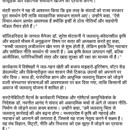
सामूहिक और वैज्ञानिक समाधान खोजने का प्रयास करना।
मंत्री सारंग ने यह भी आश्वस्त किया कि इस तरह के संवादों को राज्य सरकार
पूरा समर्थन देगी ताकि व्यावहारिक समाधान सामने आएं। उन्होंने कहा, "ऐसे
विचार-मंथन अत्यंत आवश्यक हैं क्योंकि इन्हीं से ठोस नीतियाँ और सहयोगी
मॉडल तैयार होते हैं।"
सॉलिडरिदाद के जनरल मैनेजर डॉ. सुरेश मोटवानी ने जलवायु-संवेदनशील कृषि
और बदलते मौसम में अनुकूलन' विषय पर सत्र की अध्यक्षता करते हुए कहा,
"सच्ची जलवायु लचीलापन खेत स्तर से शुरू होती है, लेकिन इसके लिए नवाचार
और समेकित नीति समर्थन भी जरूरी है। अब कृषि केवल उत्पादन नहीं, बल्कि
आजीविका, पारिस्थितिकी तंत्र और खाद्य सुरक्षा की रक्षा का माध्यम भी है।"
कार्यक्रम में विशेषज्ञों ने जल-गहन खेती की बजाय माइक्रो-इरिगेशन, वॉटर शेड
डेवलपमेंट और विकेन्द्रीकृत जल शासन जैसे टिकाऊ उपायों को अपनाने पर
जोर दिया। साथ ही, पारंपरिक ज्ञान और आधुनिक जलवायु विज्ञान को जोड़ने
वाली संस्थागत संरचनाओं की आवश्यकता पर बल दिया गया, ताकि किसानों की
आवाज भी जलवायु योजना में शामिल हो।
सस्टेनेबिलिटी मैटर्स के कार्यकारी निदेशक और ग्रेमैटर्स कम्युनिकेशंस के
निदेशक डॉ. नवनीत आनंद ने संवाद को अकादमिक चर्चा से आगे ले जाकर नीति-
निर्माण से जोड़ने वाला कदम बताया। उन्होंने कहा, "हमें जलवायु चिंता से
जलवायु कार्रवाई की ओर बढ़ना होगा। मध्यप्रदेश में कृषि की गहराई और
नवाचार को अपनाने की तत्परता है, जिससे यह राज्य नेतृत्व करने में सक्षम है।
यह मंच विज्ञान, मिट्टी, नीति और स्थिरता को एक सूत्र में जोड़ने का प्रयास
है।"