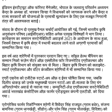
इंडियन इंस्टीट्यूट ऑफ फॉरेस्ट मैनेजमेंट, भोपाल के जलवायु परिवर्तन अध्ययन
केंद्र के अध्यक्ष डॉ. भास्कर सिन्हा ने विधायकों को जागरूक करने और केंद्र व
राज्य सरकारों की योजनाओं के प्रमाची मूल्यांकन के लिए एक मजबूत निगरानी
तंत्र की आवश्यकता बताई।
संवाद के दौरान दो प्रमुख पैनल चर्चाएँ आयोजित की गई, जिनमें भारतीय कृषि
अनुसंधान परिषद (आईसीएआर) सहित अनेक प्रमुख विशेषज्ञों ने भाग लिया।
कार्यक्रम का समापन सस्टेनेबिलिटी अवार्ड्स 2025 के आयोजन के साथ हुआ,
जिसमें देशभर में कृषि क्षेत्र में स्थायी बदलाव लाने वाले अग्रणी प्रयासों को
सम्मानित किया गया।
इस वर्ष आठ श्रेणियों में पुरस्कार प्रदान किए गए। सॉइल हेल्थ चैंपियन का
सम्मान निको रूज़ेन सेंटर ऑफ़ एक्सीलेंस फॉर रिजनरेटिव एग्रीकल्चर और
बिहार कृषि विभाग को संयुक्त रूप से मिला। बिहार कृषि विभाग को क्लाइमेट-
स्मार्ट एग्रीकल्चर और वॉटर कंजर्वेशन श्रेणियों में भी सम्मानित किया गया।
एग्री एक्रेस को एजीटेक स्टार्ट-अप ऑफ़ द ईयर घोषित किया गया, जबकि
दिलीप धाकड़ को उनके मधुमक्खी पालन स्टार्ट-अप डी-मालवा के लिए यंग
अग्रिप्रेन्योर अवार्ड से नवाजा गया। कम्युनिटी-लेड एग्रीकल्चर सस्टेनेबिलिटी
अवार्ड भरतखंड कंसोर्टियम ऑफ़ फार्मर प्रोड्यूसर कंपनी एलटीडी. को दिया
गया।
प्रोग्रेसिव फार्मर रिकॉग्निशन श्रेणी में शिवेंद्र सिंह राजपूत (ग्राम बधेर), संजना
बामनिया (ग्राम धानखेड़ी, सीहोर) और प्रेम सिंह (ग्राम भीलखेड़ा, विदिशा) को