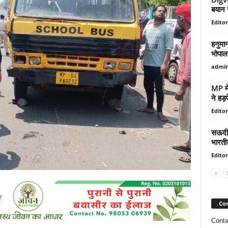
बयान स
Editor
हनुमा
भोपाल 
admi
MP में
ने हड़
Editor
सऊदी अ
भारती
Editor
Con
Conta