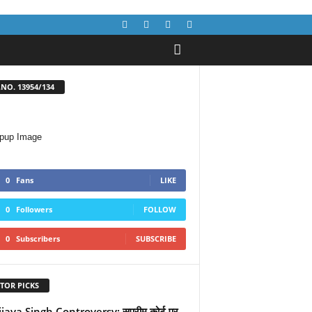
NO. 13954/134
0
Fans
LIKE
0
Followers
FOLLOW
0
Subscribers
SUBSCRIBE
TOR PICKS
jaya Singh Controversy: सुप्रीम कोर्ट पर