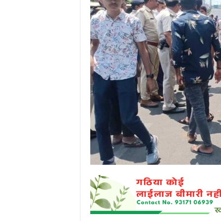
P
o
r
t
a
l