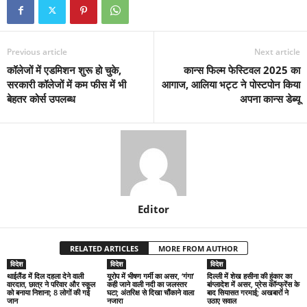
Previous article
Next article
कॉलेजों में एडमिशन शुरू हो चुके,
कान्स फिल्म फेस्टिवल 2025 का
सरकारी कॉलेजों में कम फीस में भी
आगाज, आलिया भट्ट ने पोस्टपोन किया
बेहतर कोर्स उपलब्ध
अपना कान्स डेब्यू
Editor
RELATED ARTICLES
MORE FROM AUTHOR
विदेश
विदेश
विदेश
थाईलैंड में दिल दहला देने वाली
यूरोप में भीषण गर्मी का असर, ‘गंगा’
दिल्ली में शेख हसीना की हुंकार का
वारदात, छात्र ने परिवार और स्कूल
कही जाने वाली नदी का जलस्तर
बांग्लादेश में असर, प्रेस कॉन्फ्रेंस के
को बनाया निशाना; 8 लोगों की गई
घटा; अंतरिक्ष से दिखा चौंकाने वाला
बाद सियासत गरमाई; अखबारों ने
जान
नजारा
उठाए सवाल