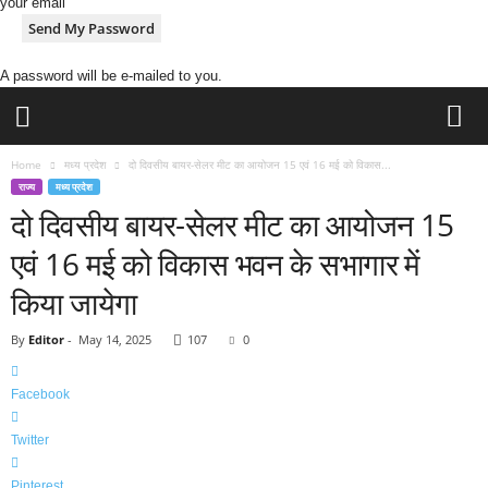
your email
A password will be e-mailed to you.
H
Home
मध्य प्रदेश
दो दिवसीय बायर-सेलर मीट का आयोजन 15 एवं 16 मई को विकास...
i
राज्य
मध्य प्रदेश
n
दो दिवसीय बायर-सेलर मीट का आयोजन 15
d
i
एवं 16 मई को विकास भवन के सभागार में
N
किया जायेगा
e
w
By
Editor
-
May 14, 2025
107
0
s
P
o
Facebook
r
t
Twitter
a
l
Pinterest