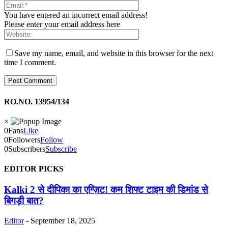
You have entered an incorrect email address!
Please enter your email address here
Save my name, email, and website in this browser for the next
time I comment.
RO.NO. 13954/134
×
0
Fans
Like
0
Followers
Follow
0
Subscribers
Subscribe
EDITOR PICKS
Kalki 2 से दीपिका का एग्ज़िट! कम शिफ्ट टाइम की डिमांड से
बिगड़ी बात?
Editor
-
September 18, 2025