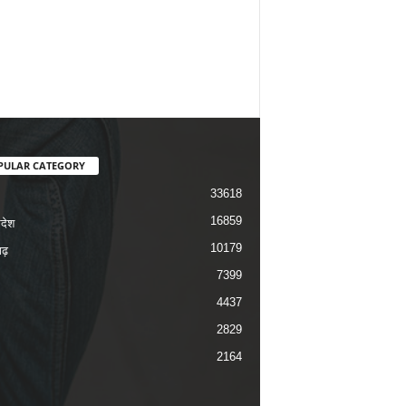
PULAR CATEGORY
33618
16859
रदेश
10179
ढ़
7399
4437
2829
2164