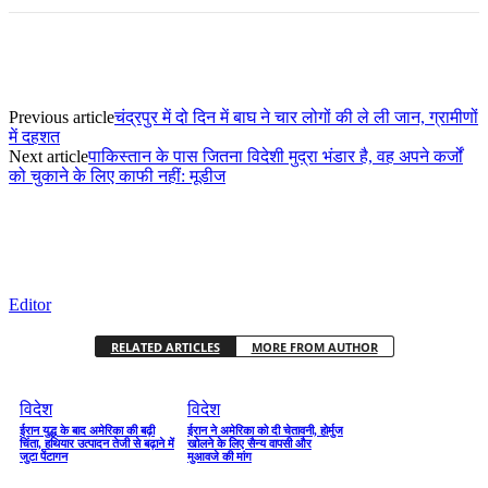
Previous article
चंद्रपुर में दो दिन में बाघ ने चार लोगों की ले ली जान, ग्रामीणों
में दहशत
Next article
पाकिस्तान के पास जितना विदेशी मुद्रा भंडार है, वह अपने कर्जों
को चुकाने के लिए काफी नहीं: मूडीज
Editor
RELATED ARTICLES
MORE FROM AUTHOR
विदेश
विदेश
ईरान युद्ध के बाद अमेरिका की बढ़ी
ईरान ने अमेरिका को दी चेतावनी, होर्मुज
चिंता, हथियार उत्पादन तेजी से बढ़ाने में
खोलने के लिए सैन्य वापसी और
जुटा पेंटागन
मुआवजे की मांग