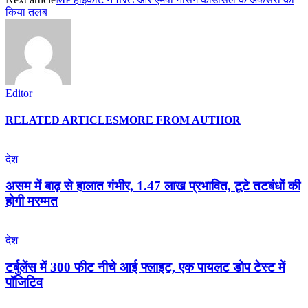
किया तलब
Editor
RELATED ARTICLES
MORE FROM AUTHOR
देश
असम में बाढ़ से हालात गंभीर, 1.47 लाख प्रभावित, टूटे तटबंधों की
होगी मरम्मत
देश
टर्बुलेंस में 300 फीट नीचे आई फ्लाइट, एक पायलट डोप टेस्ट में
पॉजिटिव