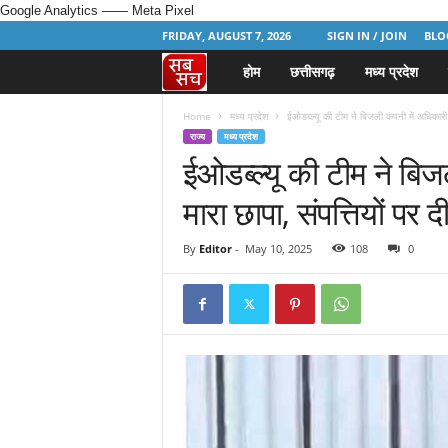
Google Analytics
—— Meta Pixel
FRIDAY, AUGUST 7, 2026
SIGN IN / JOIN
BLO
होम
छत्तीसगढ़
मध्य प्रदेश
H
i
Home
मध्य प्रदेश
ईओडब्ल्यू की टीम ने बिजली कंपनी में अधिकारी 
राज्य
मध्य प्रदेश
ईओडब्ल्यू की टीम ने बिज
n
मारा छापा, संपत्तियों पर 
d
i
By
Editor
-
May 10, 2025
108
0
N
e
w
s