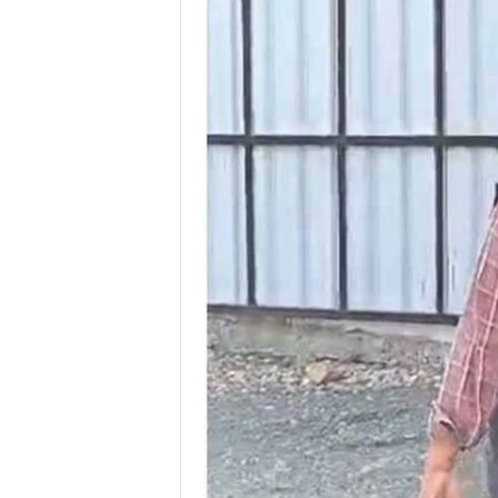
P
o
r
t
a
l