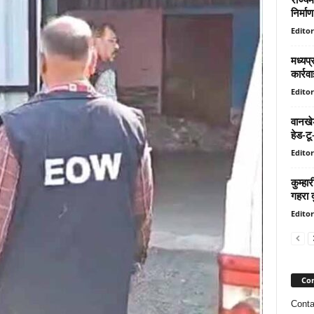
निर्माण
Editor
मध्यप्
कार्रवा
Editor
वानखेड
हेड-ट
Editor
कुम्हार
गहरा द
Editor
Con
Conta