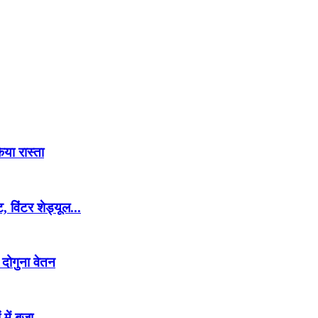
िया रास्ता
 विंटर शेड्यूल...
 दोगुना वेतन
में बजा...