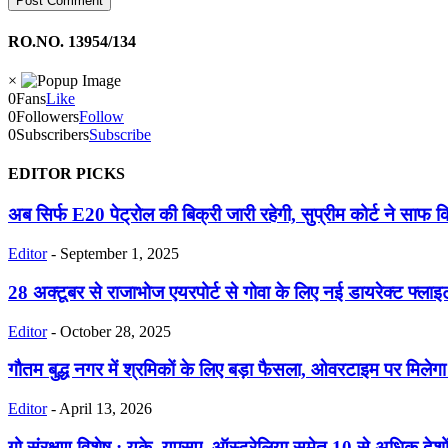
RO.NO. 13954/134
×
0
Fans
Like
0
Followers
Follow
0
Subscribers
Subscribe
EDITOR PICKS
अब सिर्फ E20 पेट्रोल की बिक्री जारी रहेगी, सुप्रीम कोर्ट ने साफ क
Editor
-
September 1, 2025
28 अक्टूबर से राजाभोज एयरपोर्ट से गोवा के लिए नई डायरेक्ट फ्लाइट,
Editor
-
October 28, 2025
गौतम बुद्ध नगर में श्रमिकों के लिए बड़ा फैसला, ओवरटाइम पर मिलेगा
Editor
-
April 13, 2026
गो संरक्षण विशेष : यूके, यूएसए, ऑस्ट्रेलिया समेत 10 से अधिक देशों 