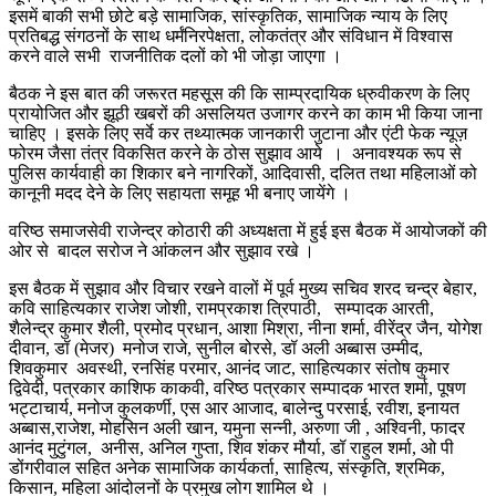
इसमें बाकी सभी छोटे बड़े सामाजिक, सांस्कृतिक, सामाजिक न्याय के लिए
प्रतिबद्ध संगठनों के साथ धर्मंनिरपेक्षता, लोकतंत्र और संविधान में विश्वास
करने वाले सभी राजनीतिक दलों को भी जोड़ा जाएगा ।
बैठक ने इस बात की जरूरत महसूस की कि साम्प्रदायिक ध्रुवीकरण के लिए
प्रायोजित और झूठी खबरों की असलियत उजागर करने का काम भी किया जाना
चाहिए । इसके लिए सर्वे कर तथ्यात्मक जानकारी जुटाना और एंटी फेक न्यूज़
फोरम जैसा तंत्र विकसित करने के ठोस सुझाव आये । अनावश्यक रूप से
पुलिस कार्यवाही का शिकार बने नागरिकों, आदिवासी, दलित तथा महिलाओं को
कानूनी मदद देने के लिए सहायता समूह भी बनाए जायेंगे ।
वरिष्ठ समाजसेवी राजेन्द्र कोठारी की अध्यक्षता में हुई इस बैठक में आयोजकों की
ओर से बादल सरोज ने आंकलन और सुझाव रखे ।
इस बैठक में सुझाव और विचार रखने वालों में पूर्व मुख्य सचिव शरद चन्द्र बेहार,
कवि साहित्यकार राजेश जोशी, रामप्रकाश त्रिपाठी, सम्पादक आरती,
शैलेन्द्र कुमार शैली, प्रमोद प्रधान, आशा मिश्रा, नीना शर्मा, वीरेंद्र जैन, योगेश
दीवान, डॉ (मेजर) मनोज राजे, सुनील बोरसे, डॉ अली अब्बास उम्मीद,
शिवकुमार अवस्थी, रनसिंह परमार, आनंद जाट, साहित्यकार संतोष कुमार
द्विवेदी, पत्रकार काशिफ काकवी, वरिष्ठ पत्रकार सम्पादक भारत शर्मा, पूषण
भट्टाचार्य, मनोज कुलकर्णी, एस आर आजाद, बालेन्दु परसाई, रवीश, इनायत
अब्बास,राजेश, मोहसिन अली खान, यमुना सन्नी, अरुणा जी , अश्विनी, फादर
आनंद मुटुंगल, अनीस, अनिल गुप्ता, शिव शंकर मौर्या, डॉ राहुल शर्मा, ओ पी
डोंगरीवाल सहित अनेक सामाजिक कार्यकर्ता, साहित्य, संस्कृति, श्रमिक,
किसान, महिला आंदोलनों के प्रमुख लोग शामिल थे ।