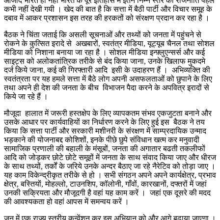
आजाद भारत ही नहीं भारत के पूरे इतिहास में इतने निम्न स्तर की राजनीति पहले
कभी नहीं देखी गयी । खेद की बात है कि सत्ता में बैठी पार्टी और विचार समूह के
दबाव में आकर प्रशासन इस तरह की हरकतों को संरक्षण प्रदान कर रहा है ।
बैठक ने चिंता जताई कि असली सूचनाओं और तथ्यों को जनता में पहुंचने से
रोकने के कुत्सित इरादे से अखबारों, स्वतंत्र मीडिया, यूट्यूब चैनल तथा सोशल
मीडिया को निशाना बनाया जा रहा है । सोशल मीडिया इन्फ़्लुएन्सर्स और कई
साइट्स को अलोकतांत्रिक तरीके से बंद किया जाना, उनके खिलाफ मुकदमे
दर्ज किये जाना, कई की गिरफ्तारी आदि इसी के उदाहरण हैं । अभिव्यक्ति की
स्वतंत्रता पर यह हमले सत्ता में बैठे लोग अपनी असफलताओं को छुपाने के लिए
तथा अपने ही देश की जनता के बीच विभाजन पैदा करने के अपवित्र इरादों से
किये जा रहे हैं ।
मौजूदा हालात में जरूरी हस्तक्षेप के लिए व्यापकतम संभव एकजुटता बनाने और
उसके आधार पर कार्यवाहियों का निर्धारण करने के लिए हुई इस बैठक ने तय
किया कि सत्ता पार्टी और सरकारी मशीनरी के संरक्षण में साम्प्रदायिक उन्माद
भड़काने की योजनाबद्द कोशिशों, इनके पीछे छुपे संविधान खत्म कर मनुवादी
सामाजिक प्रणाली की बहाली के मंसूबों, जनता की अगातार बढती तकलीफों
आदि को जोड़कर छोटे छोटे समूहों में जनता के साथ संवाद किया जाए और धीरज
के साथ तथ्यों, तर्कों के जरिये उनके अन्दर बैठाए जा रहे नैरेटिव को तोड़ा जाए ।
यह काम विकेन्द्रीकृत तरीके से हो । सभी संगठन अपने अपने कार्यक्षेत्र, प्रभाव
क्षेत्र, बस्तियों, मोहल्लो, टाउनशिप, कॉलोनी, गाँवों, कारखानों, दफ्तरों में जहां
उनकी सक्रियता और मौजूदगी है वहां यह काम करें । जहां एक दूसरे की मदद
की आवश्यकता हो वहां आपस में समन्वय करें ।
जून में एक राज्य स्तरीय कन्वेंशन कर इस अभियान को और आगे बढाया जाएगा ।