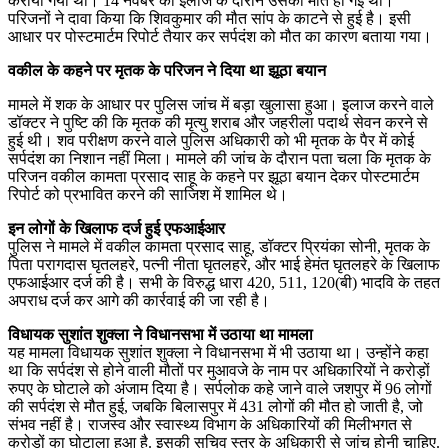
कराया गया था। 14 नवंबर को इलाज के दौरान उसकी मौत हो गई थी।
परिजनों ने दावा किया कि शिवकुमार की मौत सांप के काटने से हुई है। इसी
आधार पर पोस्टमार्टम रिपोर्ट तैयार कर सर्पदंश को मौत का कारण बताया गया।
वकील के कहने पर मृतक के परिजन ने दिया था झूठा बयान
मामले में शक के आधार पर पुलिस जांच में बड़ा खुलासा हुआ। इलाज करने वाले
डॉक्टर ने पुष्टि की कि मृतक की मृत्यु शराब और जहरीला पदार्थ सेवन करने से
हुई थी। शव परीक्षण करने वाले पुलिस अधिकारी को भी मृतक के पैर में कोई
सर्पदंश का निशान नहीं मिला। मामले की जांच के दौरान पता चला कि मृतक के
परिजन वकील कामता प्रसाद साहू के कहने पर झूठा बयान देकर पोस्टमार्टम
रिपोर्ट को प्रभावित करने की साजिश में शामिल थे।
इन लोगों के खिलाफ दर्ज हुई एफआईआर
पुलिस ने मामले में वकील कामता प्रसाद साहू, डॉक्टर प्रियंका सोनी, मृतक के
पिता परागदास घृतलहरे, पत्नी नीता घृतलहरे, और भाई हेमंत घृतलहरे के खिलाफ
एफआईआर दर्ज की है। सभी के विरुद्ध धारा 420, 511, 120(बी) भादवि के तहत
अपराध दर्ज कर आगे की कार्रवाई की जा रही है।
विधायक सुशांत शुक्ला ने विधानसभा में उठाया था मामला
यह मामला विधायक सुशांत शुक्ला ने विधानसभा में भी उठाया था। उन्होंने कहा
था कि सर्पदंश से होने वाली मौतों पर मुआवजे के नाम पर अधिकारियों ने करोड़ों
रुपए के घोटाले को अंजाम दिया है। सर्पलोक कहे जाने वाले जशपुर में 96 लोगों
की सर्पदंश से मौत हुई, जबकि बिलासपुर में 431 लोगों की मौत हो जाती है, जो
संभव नहीं है। राजस्व और स्वास्थ्य विभाग के अधिकारियों की मिलीभगत से
करोड़ों का घोटाला हुआ है. इसकी सचिव स्तर के अधिकारी से जांच होनी चाहिए.