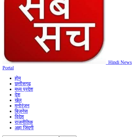
Hindi News
Portal
होम
छत्तीसगढ़
मध्य प्रदेश
देश
खेल
मनोरंजन
बिज़नेस
विदेश
राजनीतिक
अहा जिंदगी