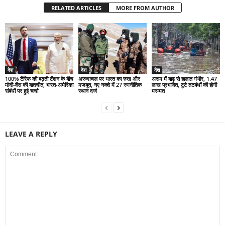
RELATED ARTICLES
MORE FROM AUTHOR
देश
देश
देश
100% टैरिफ की बढ़ती टेंशन के बीच
अरुणाचल पर भारत का रुख और
असम में बाढ़ से हालात गंभीर, 1.47
मोदी-वेंस की बातचीत, भारत-अमेरिका
मजबूत, नए नक्शे में 27 रणनीतिक
लाख प्रभावित, टूटे तटबंधों की होगी
संबंधों पर हुई चर्चा
स्थान दर्ज
मरम्मत
LEAVE A REPLY