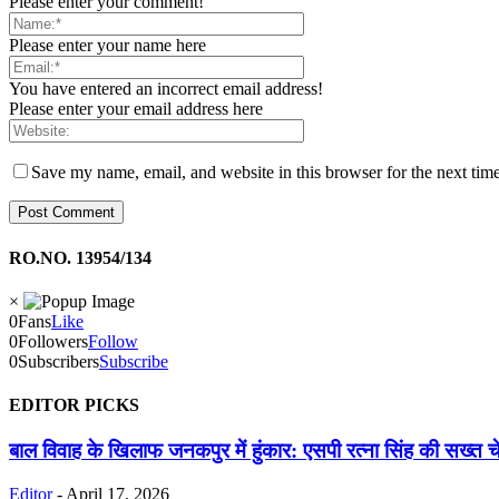
Please enter your comment!
Please enter your name here
You have entered an incorrect email address!
Please enter your email address here
Save my name, email, and website in this browser for the next tim
RO.NO. 13954/134
×
0
Fans
Like
0
Followers
Follow
0
Subscribers
Subscribe
EDITOR PICKS
बाल विवाह के खिलाफ जनकपुर में हुंकार: एसपी रत्ना सिंह की सख्त 
Editor
-
April 17, 2026