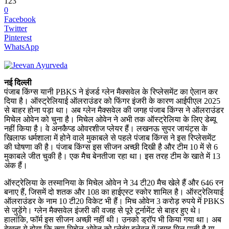
123
0
Facebook
Twitter
Pinterest
WhatsApp
नई दिल्ली
पंजाब किंग्स यानी PBKS ने इंजर्ड ग्लेन मैक्सवेल के रिप्लेसमेंट का ऐलान कर
दिया है। ऑस्ट्रेलियाई ऑलराउंडर को फिंगर इंजरी के कारण आईपीएल 2025
से बाहर होना पड़ा था। अब ग्लेन मैक्सवेल की जगह पंजाब किंग्स ने ऑलराउंडर
मिचेल ओवेन को चुना है। मिचेल ओवेन ने अभी तक ऑस्ट्रेलिया के लिए डेब्यू
नहीं किया है। वे अनकैप्ड ओवरशीज प्लेयर हैं। लखनऊ सुपर जायंट्स के
खिलाफ धर्मशाला में होने वाले मुकाबले से पहले पंजाब किंग्स ने इस रिप्लेसमेंट
की घोषणा की है। पंजाब किंग्स इस सीजन अच्छी दिखी है और टीम 10 में से 6
मुकाबले जीत चुकी है। एक मैच बेनतीजा रहा था। इस तरह टीम के खाते में 13
अंक हैं।
ऑस्ट्रेलिया के तस्मानिया के मिचेल ओवेन ने 34 टी20 मैच खेले हैं और 646 रन
बनाए हैं, जिसमें दो शतक और 108 का हाईएस्ट स्कोर शामिल है। ऑस्ट्रेलियाई
ऑलराउंडर के नाम 10 टी20 विकेट भी हैं। मिच ओवेन 3 करोड़ रुपये में PBKS
से जुड़ेंगे। ग्लेन मैक्सवेल इंजरी की वजह से पूरे टूर्नामेंट से बाहर हुए थे।
हालांकि, फॉर्म इस सीजन अच्छी नहीं थी। उनको ड्रॉप भी किया गया था। अब
देखना ये होगा कि क्या मिचेल ओवेन को प्लेइंग इलेवन में जगह मिल पाती है या