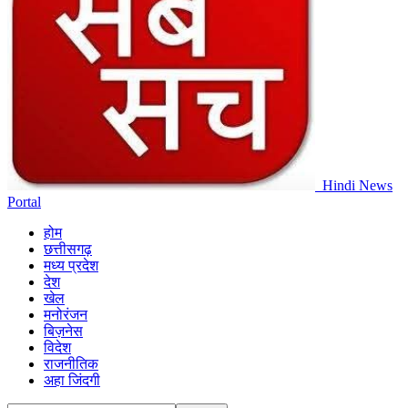
Hindi News
Portal
होम
छत्तीसगढ़
मध्य प्रदेश
देश
खेल
मनोरंजन
बिज़नेस
विदेश
राजनीतिक
अहा जिंदगी