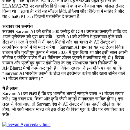
सकते हैं। बता दें कि Sarvam AI नाम का यह स्टार्टअप पहले ही मेटा के
LLAMA2-7B पर आधारित हिंदी भाषा में काम करने वाला भाषा मॉडल तैयार
किया था। इतना ही नहीं यह मॉडल हिंदी, इंग्लिश और हिंग्लिश में माहिर है और
यह ChatGPT 3.5 जितनी परफॉर्मेंस दे सकता है।
सरकार का समर्थन
सरकार Sarvam AI को करीब 200 करोड़ के GPU उपलब्ध कराएगी ताकि वह
अपने प्रोजेक्ट को पूरा कर सकें। इससे AI की ट्रेनिंग में इस्तेमाल होने वाले
डेटा को भारत में रखने में भी मदद मिलेगी और यह भारत के AI सेक्टर को
आत्मनिर्भर बनाने में भी मदद करेगा। Sarvam AI नाम का यह स्टार्टअप विवेक
राघवन और प्रतीयुष कुमार ने साल 2023 में शुरू किया था और इसी साल अपनी
सीरीज ए फंडिंग राउंड में 41 मिलियन डॉलर जुटाने में कामियाब रहे थे। विवेक
राघवन और प्रतीयुष कुमार इंफोसिस के सह संस्थापक नंदन निलेकणी के
AI4Bharat में भी काम कर चुके हैं। विवेक राघवन ने इस मौके पर बताया कि
“Sarvam AI भारतीय उद्यमों के डेटा का इस्तेमाल करेंगा और खास डोमेन वाले
AI मॉडल तैयार करेगा।”
ये है लक्ष्य
Sarvam AI का लक्ष्य है कि वह भारतीय भाषाएं समझने वाला AI मॉडल तैयार
करे। यह स्वास्थय, शिक्षा और कृषि जैसी जगहों में मददगार साबित होगा। इस
तरह से देखा जाए, तो Sarvam देश के AI सेक्टर की वह पहली सीढ़ी साबित
होगा, जो आगे जाकर भारत को इस क्षेत्र के विश्व गुरू के तौर पर स्थापिक कर
सके।