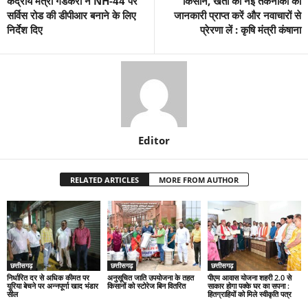
केंद्रीय मंत्री गडकरी ने NH-44 पर
किसान, खेती की नई तकनीकों की
सर्विस रोड की डीपीआर बनाने के लिए
जानकारी प्राप्त करें और नवाचारों से
निर्देश दिए
प्रेरणा लें : कृषि मंत्री कंषाना
Editor
RELATED ARTICLES
MORE FROM AUTHOR
छत्तीसगढ़
छत्तीसगढ़
छत्तीसगढ़
निर्धारित दर से अधिक कीमत पर
अनुसूचित जाति उपयोजना के तहत
पीएम आवास योजना शहरी 2.0 से
यूरिया बेचने पर अन्नपूर्णा खाद भंडार
किसानों को स्टोरेज बिन वितरित
साकार होगा पक्के घर का सपना :
सील
हितग्राहियों को मिले स्वीकृति पत्र