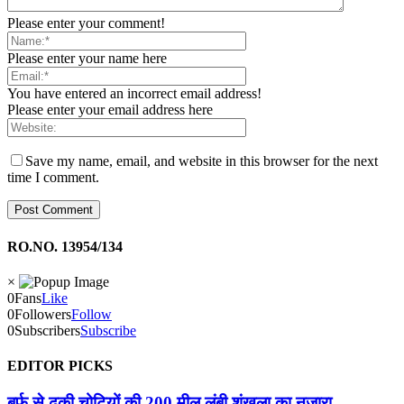
Please enter your comment!
Please enter your name here
You have entered an incorrect email address!
Please enter your email address here
Save my name, email, and website in this browser for the next
time I comment.
RO.NO. 13954/134
×
0
Fans
Like
0
Followers
Follow
0
Subscribers
Subscribe
EDITOR PICKS
बर्फ से ढकी चोटियों की 200 मील लंबी शृंखला का नजारा,