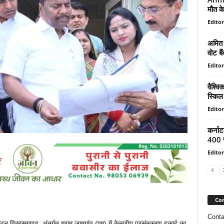
मौत के
Editor
अमित श
वोट बै
Editor
वैश्व
स्किल 
Editor
कर्ना
400 र
Editor
Con
Conta
पाटन विकासखण्ड अंतर्गत ग्राम जामगांव (एम) में केन्द्रीय प्रसंस्करण इकाई का