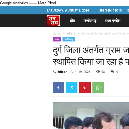
Google Analytics
—— Meta Pixel
SATURDAY, AUGUST 8, 2026
SIGN IN / JOIN
होम
छत्तीसगढ़
मध्य प्रदेश
H
i
Home
छत्तीसगढ़
दुर्ग जिला अंतर्गत ग्राम जामगॉव (एम) में 110 एक
राज्य
छत्तीसगढ़
दुर्ग जिला अंतर्गत ग्राम
n
स्थापित किया जा रहा है 
d
i
By
Editor
-
April 19, 2025
98
0
N
e
w
s