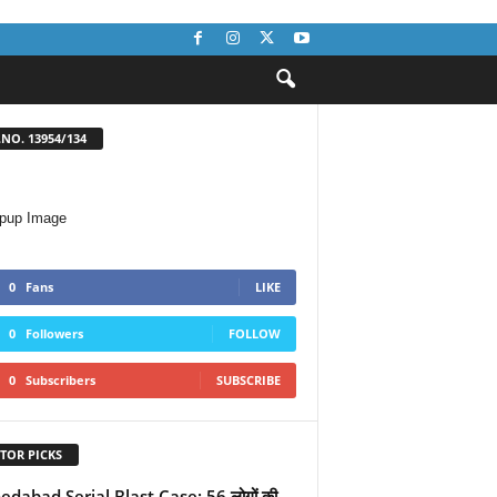
NO. 13954/134
0
Fans
LIKE
0
Followers
FOLLOW
0
Subscribers
SUBSCRIBE
TOR PICKS
dabad Serial Blast Case: 56 लोगों की