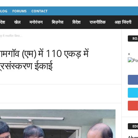
BLOG
FORUMS
CONTACT
देश
खेल
मनोरंजन
बिज़नेस
विदेश
राजनीतिक
अहा जिंदगी
ड़ में स्थापित किया...
RO.
 जामगॉव (एम) में 110 एकड़ में
×
प्रसंस्करण ईकाई
EDI
Ahme