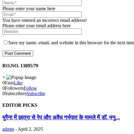
Please enter your name here
You have entered an incorrect email address!
Please enter your email address here
Save my name, email, and website in this browser for the next tim
RO.NO. 13895/79
×
0
Fans
Like
0
Followers
Follow
0
Subscribers
Subscribe
EDITOR PICKS
मुरैना में छात्रा से रेप और अवैध गर्भपात के मामले में डॉ. मनु...
admin
-
April 2, 2025