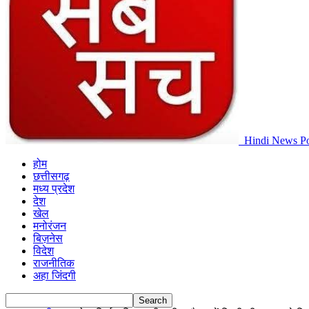
Hindi News Po
होम
छत्तीसगढ़
मध्य प्रदेश
देश
खेल
मनोरंजन
बिज़नेस
विदेश
राजनीतिक
अहा जिंदगी