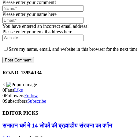
Please enter your comment!
Please enter your name here
You have entered an incorrect email address!
Please enter your email address here
Save my name, email, and website in this browser for the next tim
RO.NO. 13954/134
×
0
Fans
Like
0
Followers
Follow
0
Subscribers
Subscribe
EDITOR PICKS
सनातन धर्म में 14 लोकों की ब्रह्मांडीय संरचना का वर्णन