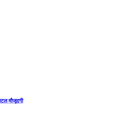
िटल मौजूदगी