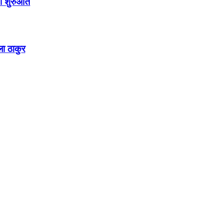
गी शुरुआत
ला ठाकुर