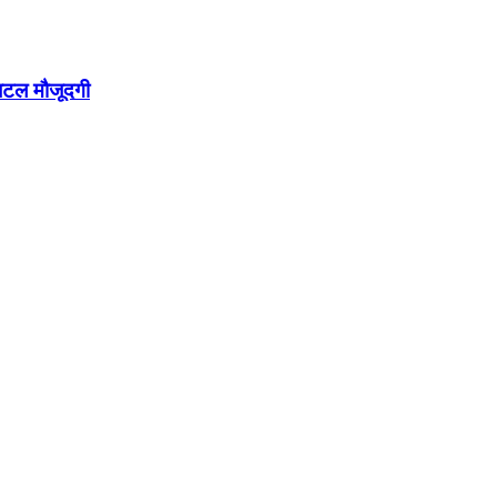
िटल मौजूदगी