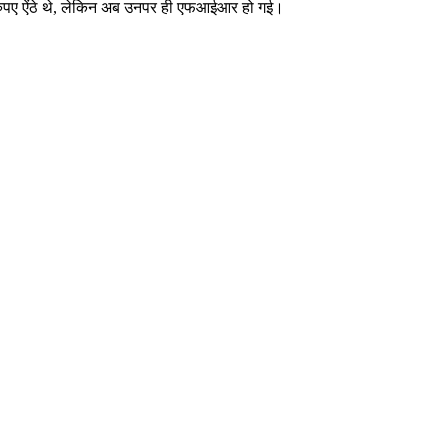
रुपए ऐंठे थे, लेकिन अब उनपर ही एफआईआर हो गई।