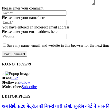
Please enter your comment!
Please enter your name here
You have entered an incorrect email address!
Please enter your email address here
Save my name, email, and website in this browser for the next tim
RO.NO. 13895/79
×
0
Fans
Like
0
Followers
Follow
0
Subscribers
Subscribe
EDITOR PICKS
अब सिर्फ E20 पेट्रोल की बिक्री जारी रहेगी, सुप्रीम कोर्ट ने साफ क