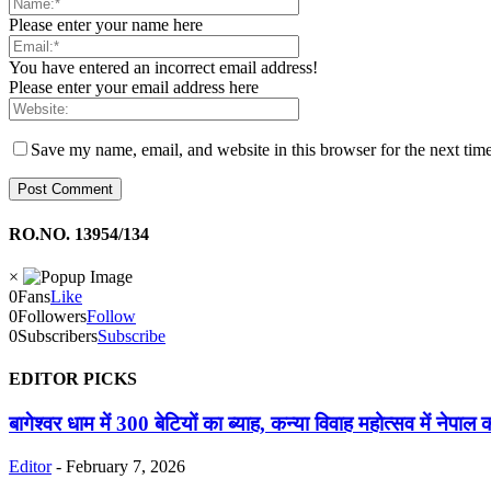
Please enter your name here
You have entered an incorrect email address!
Please enter your email address here
Save my name, email, and website in this browser for the next tim
RO.NO. 13954/134
×
0
Fans
Like
0
Followers
Follow
0
Subscribers
Subscribe
EDITOR PICKS
बागेश्वर धाम में 300 बेटियों का ब्याह, कन्या विवाह महोत्सव में नेपाल 
Editor
-
February 7, 2026