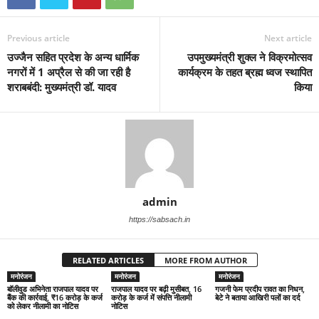
Previous article
Next article
उज्जैन सहित प्रदेश के अन्य धार्मिक
उपमुख्यमंत्री शुक्ल ने विक्रमोत्सव
नगरों में 1 अप्रैल से की जा रही है
कार्यक्रम के तहत ब्रह्म ध्वज स्थापित
शराबबंदी: मुख्यमंत्री डॉ. यादव
किया
admin
https://sabsach.in
RELATED ARTICLES
MORE FROM AUTHOR
मनोरंजन
मनोरंजन
मनोरंजन
बॉलीवुड अभिनेता राजपाल यादव पर
राजपाल यादव पर बढ़ी मुसीबत, 16
गजनी फेम प्रदीप रावत का निधन,
बैंक की कार्रवाई, ₹16 करोड़ के कर्ज
करोड़ के कर्ज में संपत्ति नीलामी
बेटे ने बताया आखिरी पलों का दर्द
को लेकर नीलामी का नोटिस
नोटिस