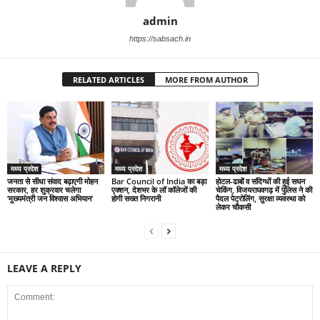
admin
https://sabsach.in
RELATED ARTICLES
MORE FROM AUTHOR
मध्य प्रदेश
मध्य प्रदेश
मध्य प्रदेश
जनता से सीधा संवाद बढ़ाएगी मोहन
Bar Council of India का बड़ा
होटल-ढाबों व संदिग्धों की हुई सघन
सरकार, हर शुक्रवार चलेगा
एक्शन, देशभर के लॉ कॉलेजों की
चेकिंग, विजयराघवगढ़ में पुलिस ने की
‘मुख्यमंत्री जन विश्वास अभियान’
होगी सख्त निगरानी
पैदल पेट्रोलिंग, सुरक्षा व्यवस्था को
लेकर चौकसी
LEAVE A REPLY