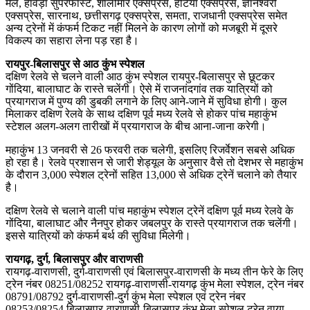
मेल, हावड़ा सुपरफास्ट, शालीमार एक्सप्रेस, हटिया एक्सप्रेस, ज्ञानेश्वरी
एक्सप्रेस, सारनाथ, छत्तीसगढ़ एक्सप्रेस, समता, राजधानी एक्सप्रेस समेत
अन्य ट्रेनों में कंफर्म टिकट नहीं मिलने के कारण लोगों को मजबूरी में दूसरे
विकल्प का सहारा लेना पड़ रहा है।
रायपुर-बिलासपुर से आठ कुंभ स्पेशल
दक्षिण रेलवे से चलने वाली आठ कुंभ स्पेशल रायपुर-बिलासपुर से छूटकर
गोंदिया, बालाघाट के रास्ते चलेंगी। ऐसे में राजनांदगांव तक यात्रियों को
प्रयागराज में पुण्य की डुबकी लगाने के लिए आने-जाने में सुविधा होगी। कुल
मिलाकर दक्षिण रेलवे के साथ दक्षिण पूर्व मध्य रेलवे से होकर पांच महाकुंभ
स्टेशल अलग-अलग तारीखों में प्रयागराज के बीच आना-जाना करेगी।
महाकुंभ 13 जनवरी से 26 फरवरी तक चलेगी, इसलिए रिजर्वेशन सबसे अधिक
हो रहा है। रेलवे प्रशासन से जारी शेड्यूल के अनुसार वैसे तो देशभर से महाकुंभ
के दौरान 3,000 स्पेशल ट्रेनों सहित 13,000 से अधिक ट्रेनें चलाने को तैयार
है।
दक्षिण रेलवे से चलाने वाली पांच महाकुंभ स्पेशल ट्रेनें दक्षिण पूर्व मध्य रेलवे के
गोंदिया, बालाघाट और नैनपुर होकर जबलपुर के रास्ते प्रयागराज तक चलेंगी।
इससे यात्रियों को कंफर्म बर्थ की सुविधा मिलेगी।
रायगढ़, दुर्ग, बिलासपुर और वाराणसी
रायगढ़-वाराणसी, दुर्ग-वाराणसी एवं बिलासपुर-वाराणसी के मध्य तीन फेरे के लिए
ट्रेन नंबर 08251/08252 रायगढ़-वाराणसी-रायगढ़ कुंभ मेला स्पेशल, ट्रेन नंबर
08791/08792 दुर्ग-वाराणसी-दुर्ग कुंभ मेला स्पेशल एवं ट्रेन नंबर
08253/08254 बिलासपुर-वाराणसी-बिलासपुर कुंभ मेला स्पेशल ट्रेन वाया