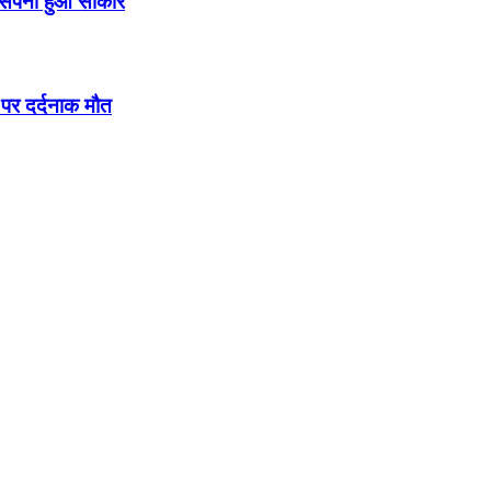
ाना सपना हुआ साकार
र दर्दनाक मौत