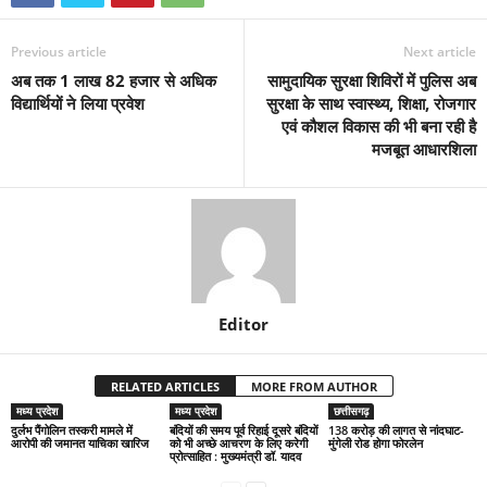
Previous article
Next article
अब तक 1 लाख 82 हजार से अधिक
सामुदायिक सुरक्षा शिविरों में पुलिस अब
विद्यार्थियों ने लिया प्रवेश
सुरक्षा के साथ स्वास्थ्य, शिक्षा, रोजगार
एवं कौशल विकास की भी बना रही है
मजबूत आधारशिला
Editor
RELATED ARTICLES
MORE FROM AUTHOR
मध्य प्रदेश
मध्य प्रदेश
छत्तीसगढ़
दुर्लभ पैंगोलिन तस्करी मामले में
बंदियों की समय पूर्व रिहाई दूसरे बंदियों
138 करोड़ की लागत से नांदघाट-
आरोपी की जमानत याचिका खारिज
को भी अच्छे आचरण के लिए करेगी
मुंगेली रोड होगा फोरलेन
प्रोत्साहित : मुख्यमंत्री डॉ. यादव