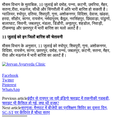
मौसम विभाग के मुताबिक, 10 जुलाई को दमोह, पन्ना, कटनी, उमरिया, मैहर,
सतना,रीवा, मऊगंज, सीधी और सिंगरौली में अति भारी बारिश हो सकती है।
ग्वालियर, श्योपुर, दतिया, शिवपुरी, गुना, अशोकनगर, विदिशा, देवास, खंडवा,
हरदा, सीहोर, सागर, रायसेन, नर्मदापुरम, बैतूल, नरसिंहपुर, छिंदवाड़ा, पांढुर्णा,
बालाघाट, सिवनी, जबलपुर, मंडला, डिंडौरी, अनूपपुर, शहडोल, निवाड़ी,
टीकमगढ़ और छतरपुर में भारी बारिश का यलो अलर्ट है।
11 जुलाई को इन जिलों बारिश की चेतावनी
मौसम विभाग के अनुसार, 11 जुलाई को श्योपुर, शिवपुरी, गुना, अशोकनगर,
विदिशा, रायसेन, सागर, छतरपुर, दमोह, पन्ना, जबलपुर, कटनी, सतना, मैहर,
रीवा और मऊगंज में भारी बारिश का अलर्ट है।
Facebook
Twitter
Pinterest
WhatsApp
Previous article
इंदौर से रायपुर जा रही इंडिगो फ्लाइट में तकनीकी गड़बड़ी,
फ्लाइट भी कैंसिल हो गई, क्या थी वजह?
Next article
सरगुजा: मैनपाट में बीजेपी का प्रशिक्षण शिविर का दूसरा दिन,
SC-ST पर केंद्रित है चौथा सत्र