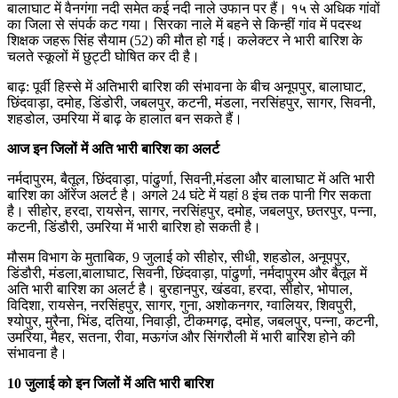
बालाघाट में वैनगंगा नदी समेत कई नदी नाले उफान पर हैं। १५ से अधिक गांवों
का जिला से संपर्क कट गया। सिरका नाले में बहने से किन्हीं गांव में पदस्थ
शिक्षक जहरू सिंह सैयाम (52) की मौत हो गई। कलेक्टर ने भारी बारिश के
चलते स्कूलों में छुट्टी घोषित कर दी है।
बाढ़: पूर्वी हिस्से में अतिभारी बारिश की संभावना के बीच अनूपपुर, बालाघाट,
छिंदवाड़ा, दमोह, डिंडोरी, जबलपुर, कटनी, मंडला, नरसिंहपुर, सागर, सिवनी,
शहडोल, उमरिया में बाढ़ के हालात बन सकते हैं।
आज इन जिलों में अति भारी बारिश का अलर्ट
नर्मदापुरम, बैतूल, छिंदवाड़ा, पांढुर्णा, सिवनी,मंडला और बालाघाट में अति भारी
बारिश का ऑरेंज अलर्ट है। अगले 24 घंटे में यहां 8 इंच तक पानी गिर सकता
है। सीहोर, हरदा, रायसेन, सागर, नरसिंहपुर, दमोह, जबलपुर, छतरपुर, पन्ना,
कटनी, डिंडौरी, उमरिया में भारी बारिश हो सकती है।
मौसम विभाग के मुताबिक, 9 जुलाई को सीहोर, सीधी, शहडोल, अनूपपुर,
डिंडौरी, मंडला,बालाघाट, सिवनी, छिंदवाड़ा, पांढुर्णा, नर्मदापुरम और बैतूल में
अति भारी बारिश का अलर्ट है। बुरहानपुर, खंडवा, हरदा, सीहोर, भोपाल,
विदिशा, रायसेन, नरसिंहपुर, सागर, गुना, अशोकनगर, ग्वालियर, शिवपुरी,
श्योपुर, मुरैना, भिंड, दतिया, निवाड़ी, टीकमगढ़, दमोह, जबलपुर, पन्ना, कटनी,
उमरिया, मैहर, सतना, रीवा, मऊगंज और सिंगरौली में भारी बारिश होने की
संभावना है।
10 जुलाई को इन जिलों में अति भारी बारिश