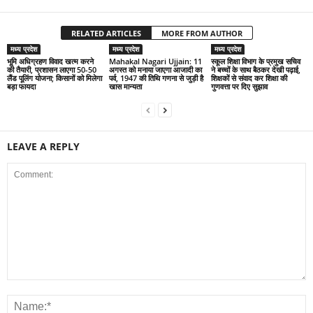
RELATED ARTICLES
MORE FROM AUTHOR
मध्य प्रदेश
मध्य प्रदेश
मध्य प्रदेश
भूमि अधिग्रहण विवाद खत्म करने
Mahakal Nagari Ujjain: 11
स्कूल शिक्षा विभाग के प्रमुख सचिव
की तैयारी, प्रशासन लाएगा 50-50
अगस्त को मनाया जाएगा आजादी का
ने बच्चों के साथ बैठकर देखी पढ़ाई,
लैंड पूलिंग योजना; किसानों को मिलेगा
पर्व, 1947 की तिथि गणना से जुड़ी है
शिक्षकों से संवाद कर शिक्षा की
बड़ा फायदा
खास मान्यता
गुणवत्ता पर दिए सुझाव
LEAVE A REPLY